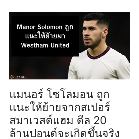
แมนอร์ โซโลมอน ถูก
แนะให้ย้ายจากสเปอร์
สมาเวสต์แฮม ดีล 20
ล้านปอนด์จะเกิดขึ้นจริง